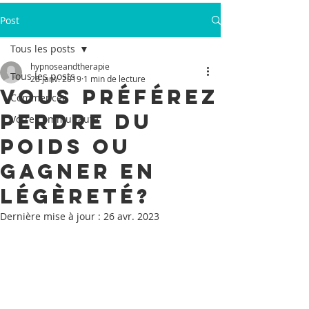
Post
Tous les posts
hypnoseandtherapie
Tous les posts
28 janv. 2019
1 min de lecture
Vous préférez
Commencer
perdre du
Votre communauté
poids ou
gagner en
légèreté?
Dernière mise à jour :
26 avr. 2023